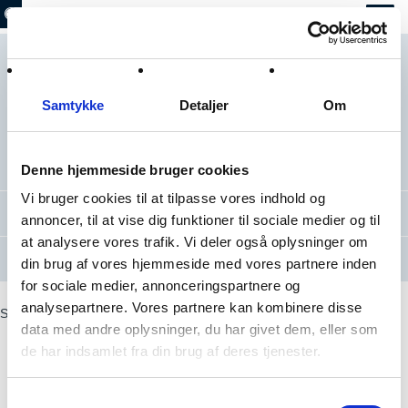
Arrangementer
Samtykke
Detaljer
Om
Her har du mulighed for at holde dig orienteret om aktiviteter og
begivenheder i Strandparken.
Tjek i øvrigt Strandparkens Facebook-side for at være helt opdateret på
seneste nyt.
Denne hjemmeside bruger cookies
Vi bruger cookies til at tilpasse vores indhold og
Nyheder
annoncer, til at vise dig funktioner til sociale medier og til
at analysere vores trafik. Vi deler også oplysninger om
Arrangementer
din brug af vores hjemmeside med vores partnere inden
for sociale medier, annonceringspartnere og
Følg også Strandparken på
og
Facebook
Instagram
analysepartnere. Vores partnere kan kombinere disse
Strandparken I/S
Ishøj Store Torv 20
2635 Ishøj
Sekretariat tlf.
43 57 76
data med andre oplysninger, du har givet dem, eller som
75
Drift tlf.
21 24 52
de har indsamlet fra din brug af deres tjenester.
86
strandparken@ishoj.dk
Tilgængelighedserklæring
Samtykkevalg