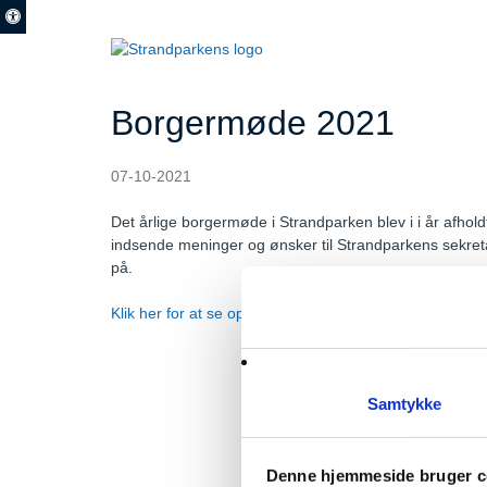
Borgermøde 2021
07-10-2021
Det årlige borgermøde i Strandparken blev i i år afhol
indsende meninger og ønsker til Strandparkens sekreta
på.
Klik her for at se opfølgningslisten fra det digitale bo
Samtykke
Strandparken I/S
Ishøj Store Torv 2
Denne hjemmeside bruger c