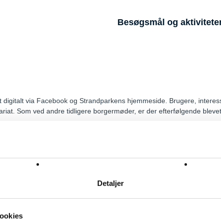
Besøgsmål og aktivitete
dt digitalt via Facebook og Strandparkens hjemmeside. Brugere, interes
riat. Som ved andre tidligere borgermøder, er der efterfølgende blevet
rgermøde 2021.
Detaljer
Følg også Strandparken på
og
Facebook
Instagram
0
2635 Ishøj
Sekretariat tlf.
43 57 76 75
Drift tlf.
21 24 52 86
strandparken
ookies