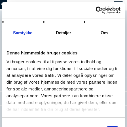
Naturen
Samtykke
Detaljer
Om
Stisystemerne i Strandparken fører dig gennem klitter, små
skovbevoksninger, forbi strandenge, overdrev, søer og vandhuller.
Variationen af naturtyper giver grundlag for et varieret plante- og dyreliv, som
du i vid udstrækning kan opleve året rundt. Så gå på opdagelse i
Strandparken og se naturen udfolde sig.
Denne hjemmeside bruger cookies
Vi bruger cookies til at tilpasse vores indhold og
annoncer, til at vise dig funktioner til sociale medier og til
Orkidéer i Strandparken
at analysere vores trafik. Vi deler også oplysninger om
din brug af vores hjemmeside med vores partnere inden
Dyr
for sociale medier, annonceringspartnere og
analysepartnere. Vores partnere kan kombinere disse
Planter og naturtyper
data med andre oplysninger, du har givet dem, eller som
de har indsamlet fra din brug af deres tjenester.
Spiselige planter
Samtykkevalg
Naturpleje