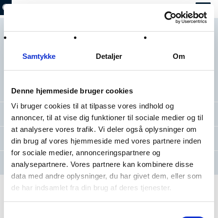
Information
Samtykke
Detaljer
Om
Hvilke rekreative muligheder byder Strandparken på? Og hvilke regler
gælder i Strandparken? Bliv klogere på Strandparkens mange muligheder
og tilbud. Siden her indeholder en masse nyttig viden, der bidrager til, at du
kan få de bedste oplevelser i landskabet.
Denne hjemmeside bruger cookies
Vi bruger cookies til at tilpasse vores indhold og
Faciliteter
annoncer, til at vise dig funktioner til sociale medier og til
at analysere vores trafik. Vi deler også oplysninger om
Ordensregler
din brug af vores hjemmeside med vores partnere inden
for sociale medier, annonceringspartnere og
Ansøgning om afholdelse af arrangement
analysepartnere. Vores partnere kan kombinere disse
data med andre oplysninger, du har givet dem, eller som
de har indsamlet fra din brug af deres tjenester.
Følg også Strandparken på
Facebook
og
Instagram
Samtykkevalg