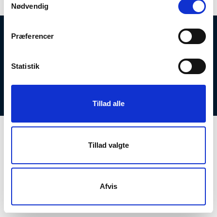
Nødvendig
Præferencer
Strandparken I/S
Ishøj Store Torv 20
2635 Ishøj
Statistik
Sekretariat tlf.
43 57 76 75
Drift tlf.
21 24 52 86
strandparken@ishoj.dk
Marketing
Tilgængelighedserklæring
Tillad alle
Tillad valgte
Afvis