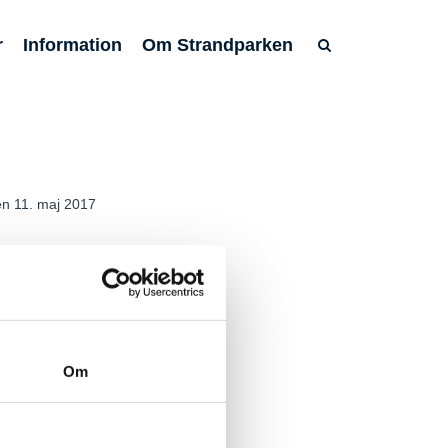
r
Information
Om Strandparken
en 11. maj 2017
@ishoj.dk
Tilgængelighedserklæring
Om