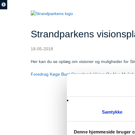
Strandparkens visionsp
18-05-2018
Her kan du se oplæg om visioner og muligheder for St
Foredrag Køge Bugt Strandpark Vision Og Nye Muligh
Strandparken I/S
Ishøj Store Torv 2
Samtykke
Denne hjemmeside bruger c