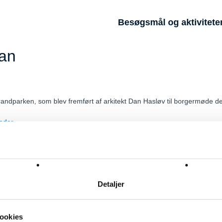
Besøgsmål og aktivitete
lan
randparken, som blev fremført af arkitekt Dan Hasløv til borgermøde d
eder
Følg også Strandparken på
og
Facebook
Instagram
0
2635 Ishøj
Sekretariat tlf.
43 57 76 75
Drift tlf.
21 24 52 86
strandparken
Detaljer
ookies