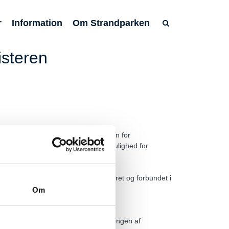
r
Information
Om Strandparken
isteren
 Køge Bugt Strandpark til Ministeren for
olitikere, med det formål at skabe mulighed for
dviklingsområder er blevet identificeret og forbundet i
Om
slov, der skal muliggøre moderniseringen af