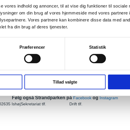
se vores indhold og annoncer, til at vise dig funktioner til sociale
oplysninger om din brug af vores hjemmeside med vores partnere i
et i efteråret 2024.
ysepartnere. Vores partnere kan kombinere disse data med andr
et fra din brug af deres tjenester.
Præferencer
Statistik
n kan den hentes på Strandparkens hjemmeside
Tillad valgte
Følg også Strandparken på
og
Facebook
Instagram
0
2635 Ishøj
Sekretariat tlf.
43 57 76 75
Drift tlf.
21 24 52 86
strandparken