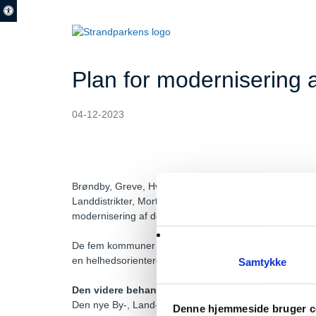
Plan for modernisering a
04-12-2023
Brøndby, Greve, Hvidovre, Ishøj og Vallensbæk Kommuner
Landdistrikter, Morten Dahlin. Planen er resultatet af 
modernisering af det populære rekreative område.
De fem kommuner har lyttet til borgernes input og involv
en helhedsorienteret plan, der strækker sig på tværs 
Samtykke
Den videre behandling af planen
Den nye By-, Land- og Kirkeminister, Morten Dahlin, vi
Denne hjemmeside bruger c