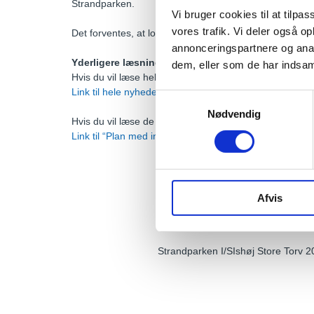
Strandparken.
Vi bruger cookies til at tilpas
vores trafik. Vi deler også 
Det forventes, at lovforslaget kan behandles i Folketing
annonceringspartnere og anal
Yderligere læsning
dem, eller som de har indsaml
Hvis du vil læse hele nyheden kan den tilgås via Ritzau
Link til hele nyheden
Samtykkevalg
Nødvendig
Hvis du vil læse de 5 kommuner input til anlægslove
Link til “Plan med input til anlægslov”
Afvis
Strandparken I/S
Ishøj Store Torv 2