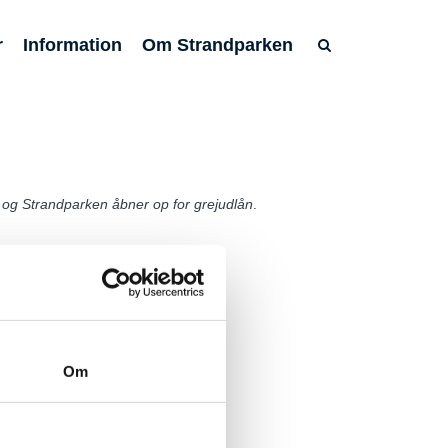
r
Information
Om Strandparken
 og Strandparken åbner op for grejudlån
.
Om
@ishoj.dk
Tilgængelighedserklæring