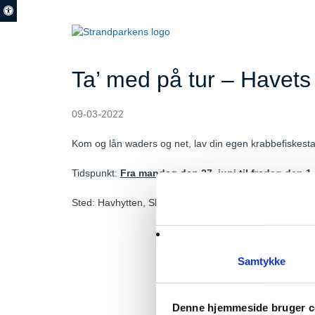
Ta’ med på tur – Havets 
09-03-2022
Kom og lån waders og net, lav din egen krabbefiskesta
Tidspunkt:
Fra mandag den 27. juni til fredag den 1. 
Sted: Havhytten, Skovvej 53, 2635 Ishøj
Samtykke
Strandparken I/S
Ishøj Store Torv 2
Denne hjemmeside bruger c