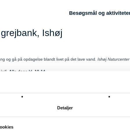
Besøgsmål og aktivitete
grejbank, Ishøj
ng og gå på opdagelse blandt livet på det lave vand.
Ishøj Naturcenter
juli. Alle dage kl. 10-14
Detaljer
Følg også Strandparken på
og
Facebook
Instagram
0
2635 Ishøj
Sekretariat tlf.
43 57 76 75
Drift tlf.
21 24 52 86
strandparken
ookies