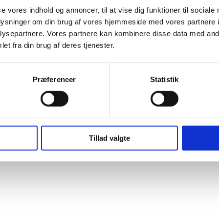
se vores indhold og annoncer, til at vise dig funktioner til sociale
oplysninger om din brug af vores hjemmeside med vores partnere i
ysepartnere. Vores partnere kan kombinere disse data med andr
et fra din brug af deres tjenester.
Præferencer
Statistik
Følg også Strandparken på
og
Facebook
Instagram
0
2635 Ishøj
Sekretariat tlf.
43 57 76 75
Drift tlf.
21 24 52 86
strandparken
Tillad valgte