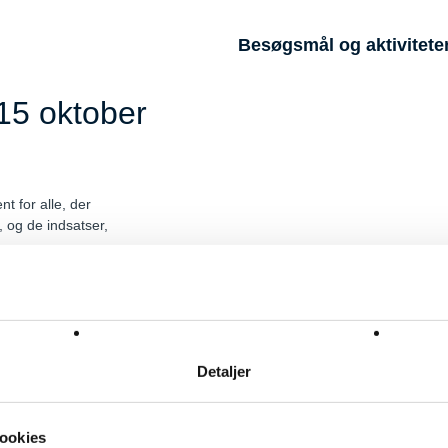
Besøgsmål og aktivitete
15 oktober
t for alle, der
 og de indsatser,
og voksne.
ejmarked, oplæg om indsatser for aborren og naturligvis en fiskekonkur
, Ishøj Sportsfiskerklub, Københavns Universitet, Køge Bugt Stenrev
Detaljer
en (se kort på programmet)
ookies