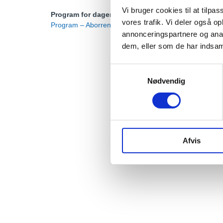
Vi bruger cookies til at tilpas
Program for dagen kan hentes her
vores trafik. Vi deler også 
Program – Aborrens Dag
annonceringspartnere og anal
dem, eller som de har indsaml
Samtykkevalg
Nødvendig
Strandparken I/S
Ishøj Store Torv 2
Afvis