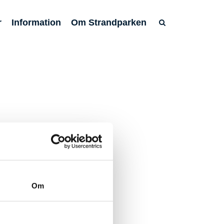
r
Information
Om Strandparken
rence.
, Strandparken.
Om