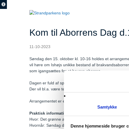
Kom til Aborrens Dag d.
11-10-2023
Søndag den 15. oktober kl. 10-16 holdes et arrangemen
vil høre om Ishøjs unikke bestand af brakvandsaborrer,
som igangsættes for at bevare aborren.
Dagen er fuld af spændende aktiviteter for både børn 
Der vil bl.a. være tegnekonkurrence, åbent akvarie, gr
Arrangementet er et samarbejde mellem Ishøj Kommune
Samtykke
Praktisk information
Hvor: Det grønne areal langs Skovvej, inden Tanglopp
Hvornår: Søndag d.15 oktober fra kl.10-16
Denne hjemmeside bruger c