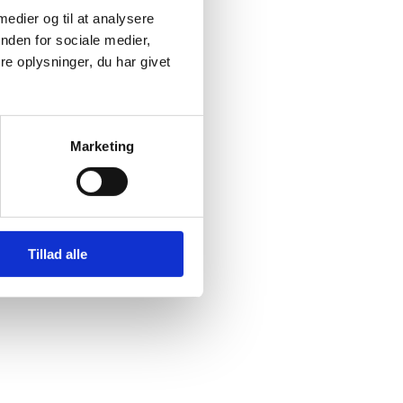
 medier og til at analysere
nden for sociale medier,
@ishoj.dk
Tilgængelighedserklæring
e oplysninger, du har givet
Marketing
Tillad alle