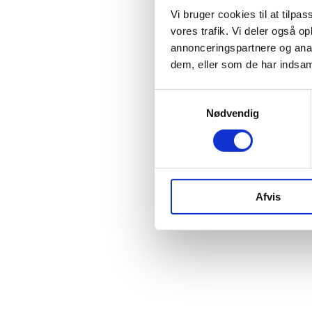
Vi bruger cookies til at tilpas
vores trafik. Vi deler også 
Strandparken I/S
Ishøj Store Torv 2
annonceringspartnere og anal
dem, eller som de har indsaml
Samtykkevalg
Nødvendig
Afvis