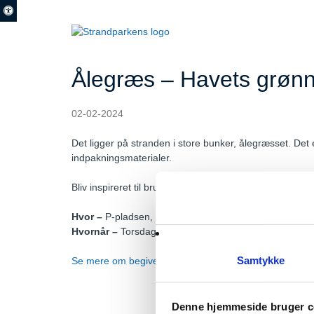
Ålegræs – Havets grønn
02-02-2024
Det ligger på stranden i store bunker, ålegræsset. De
indpakningsmaterialer.
Bliv inspireret til brug af ålegræs og tag en bunke med
Hvor –
P-pladsen, Strandporten 9, Brøndby
Hvornår –
Torsdag d.29. august kl. 16.30 – 18.30
Samtykke
Se mere om begivenheden og hold dig opdateret her
Denne hjemmeside bruger c