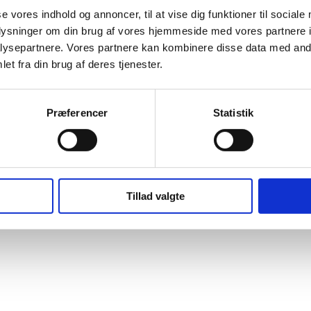
se vores indhold og annoncer, til at vise dig funktioner til sociale
Følg også Strandparken på
og
Facebook
Instagram
oplysninger om din brug af vores hjemmeside med vores partnere i
0
2635 Ishøj
Sekretariat tlf.
43 57 76 75
Drift tlf.
21 24 52 86
strandparken
ysepartnere. Vores partnere kan kombinere disse data med andr
et fra din brug af deres tjenester.
Præferencer
Statistik
Tillad valgte